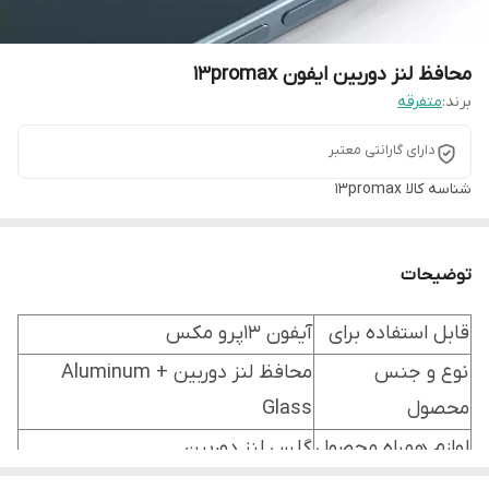
محافظ لنز دوربین ایفون 13promax
برند:
متفرقه
دارای گارانتی معتبر
شناسه کالا
13promax
توضیحات
قابل استفاده برای
آیفون 13پرو مکس
نوع و جنس
محافظ لنز دوربین Aluminum +
محصول
Glass
لوازم همراه محصول
گلس لنز دوربین