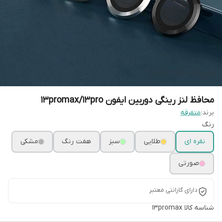
محافظ لنز رینگی دوربین ایفون 13promax/13pro
برند:
متفرقه
رنگ
نقره ای
طلایی
سبز
هفت رنگ
مشکی
صورتی
دارای گارانتی معتبر
شناسه کالا
13promax