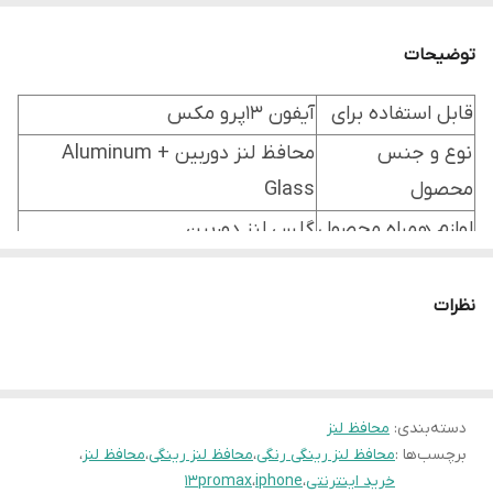
توضیحات
قابل استفاده برای
آیفون 13پرو مکس
نوع و جنس
محافظ لنز دوربین Aluminum +
محصول
Glass
لوازم همراه محصول
گلس لنز دوربین
نظرات
دسته‌بندی
:
محافظ لنز
برچسب‌ها :
محافظ لنز رینگی رنگی
،
محافظ لنز رینگی
،
محافظ لنز
،
خرید اینترنتی
،
iphone
،
13promax