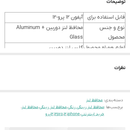
توضیحات
قابل استفاده برای
آیفون 12 پرو-12
نوع و جنس
محافظ لنز دوربین Aluminum +
محصول
Glass
لوازم همراه محصول
گلس لنز دوربین
نظرات
دسته‌بندی
:
محافظ لنز
برچسب‌ها :
محافظ لنز رینگی رنگی
،
محافظ لنز رینگی
،
محافظ لنز
،
خرید اینترنتی
،
iphone
،
12
،
12pro
،
12پرو