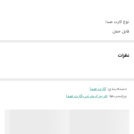
نوع کارت صدا
قابل حمل
نوع رابط
پورت USB 2.0
نظرات
تعداد ورودی میکروفون
دو عدد
تعداد خروجی هدفون
دو عدد
دسته‌بندی
:
کارت صدا
برچسب‌ها :
خرید اینترنتی
،
کارت صدا
سایر مشخصات
امکان Mute میکروفون و هدفون, امکان کنترل حجم صدا, دارای نشانگر
LED, امکان شبیه سازی نرم افزاری 7.1 کانال, دارای ورودی میکروفون و
خروجی هدفون, پشتیبانی همزمان از دو میکروفون و دو هدفون,