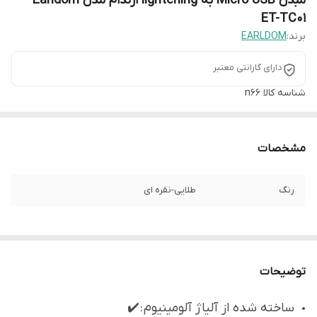
مبدل Micro USB به lightening ارلدام مدل Earldom
ET-TC01
برند:
EARLDOM
دارای گارانتی معتبر
شناسه کالا
n66
مشخصات
رنگ
طلایی-نقره ای
توضیحات
ساخته شده از آلیاژ آلومینیوم : ✔️