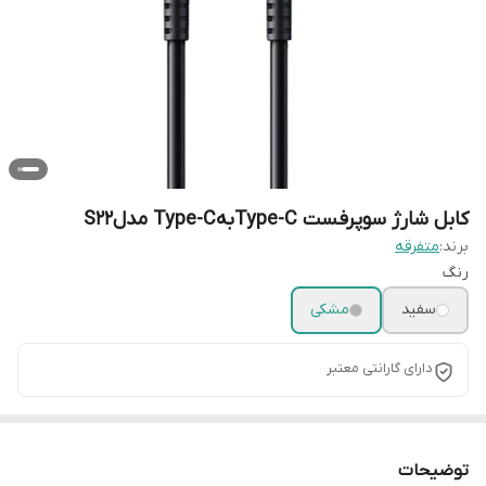
کابل شارژ سوپرفست Type-CبهType-C مدلS22
برند:
متفرقه
رنگ
سفید
مشکی
دارای گارانتی معتبر
توضیحات