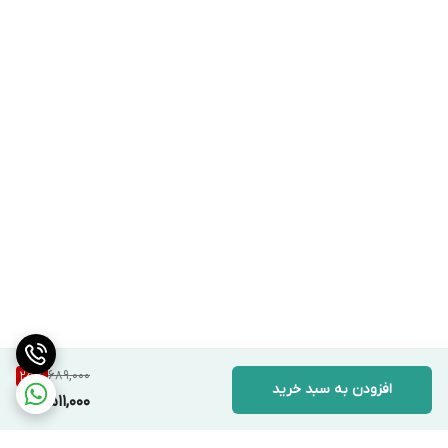
689,000
25
%
افزودن به سبد خرید
511,000