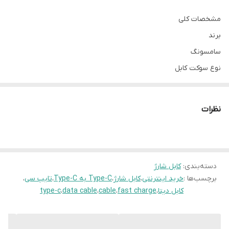
مشخصات کلی
برند
سامسونگ
نوع سوکت کابل
تایپ سی
تحمل جریان عبوری
نظرات
5A
نوع شارژ
فست
انتقال داده
دسته‌بندی
:
کابل شارژ
برچسب‌ها :
خرید اینترنتی
،
کابل شارژ
،
Type-C به Type-C
،
تایپ سی
،
دارد
کابل دیتا
،
fast charge
،
cable
،
data cable
،
type-c
طول کابل
1متر