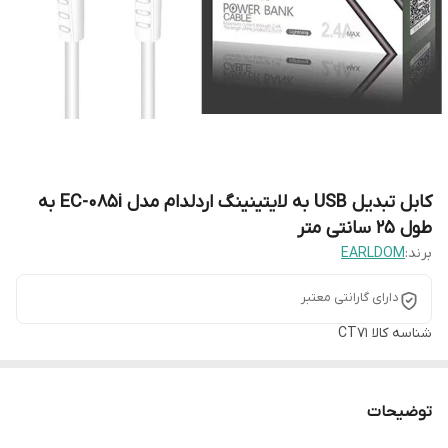
کابل تبدیل USB به لایتینینگ اردلدام مدل EC-085i به
طول 25 سانتی متر
برند:
EARLDOM
دارای گارانتی معتبر
شناسه کالا
CT71
توضیحات