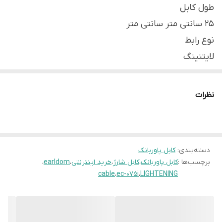
طول کابل
۲۵ سانتی متر سانتی متر
نوع رابط
لایتنینگ
قابلیت‌ها
امکان انتقال اطلاعات
نظرات
بازه طول کابل
طول کابل ۱۶ تا ۱۰۰ سانتی متر
دسته‌بندی
:
کابل پاوربانک
برچسب‌ها :
کابل پاوربانک
،
کابل شارژ
،
خرید اینترنتی
،
earldom
،
cable
،
ec-075i
،
LIGHTENING