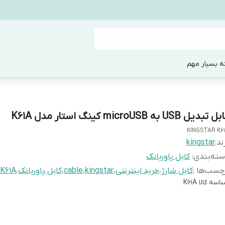
ه بسیار مهم
 تبدیل USB به microUSB کینگ استار مدل K61A
KINGSTAR K6
ند:
kingstar
ته‌بندی
:
کابل پاوربانک
چسب‌ها :
کابل شارژ
،
خرید اینترنتی
،
kingstar
،
cable
،
کابل پاوربانک
،
K61A
اسه کالا
K61A