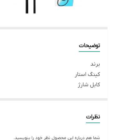
توضیحات
برند
کینگ استار
کابل شارژ
اندروید (Micro USB)
مدل
k61A
نظرات
طول
25 سانتی متر
شما هم درباره این محصول نظر خود را بنویسید.