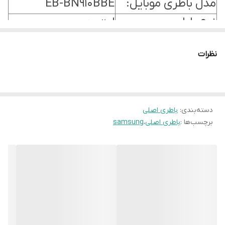
مدل باطری موبایل:
EB-BN910BBE
نوع باطری:
لیتیوم
20 ساعت در شبکه
زمان مکالمه:
نظرات
3G
ولتاژ باطری:
3.85v
دسته‌بندی
:
باطری اصلی
برچسب‌ها :
باطری اصلی
،
samsung