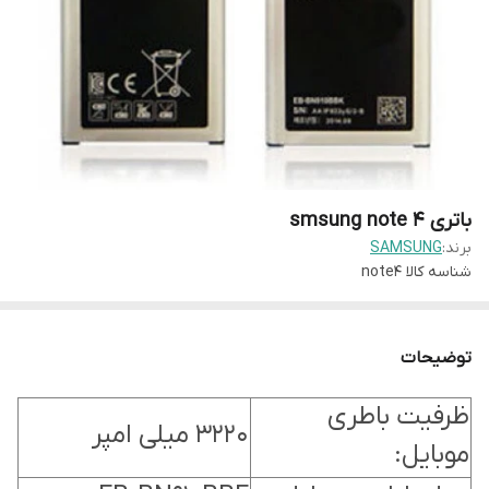
باتری smsung note 4
برند:
SAMSUNG
شناسه کالا
note4
توضیحات
ظرفیت باطری
3220 میلی امپر
موبایل: