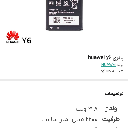
باتری huawei y6
برند:
HUAWEI
شناسه کالا
y6
توضیحات
ولتاژ
3.8 ولت
ظرفیت
2200 میلی آمپر ساعت