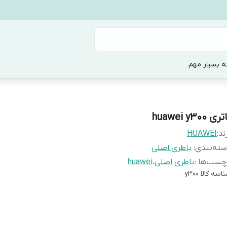
ه بسیار مهم
ری huawei y300
ند:
HUAWEI
ته‌بندی
:
باطری اصلی
چسب‌ها :
باطری اصلی
،
huawei
اسه کالا
y300