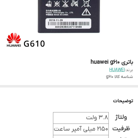
باتری huawei g610
برند:
HUAWEI
شناسه کالا
g610
توضیحات
ولتاژ
3.8 ولت
ظرفیت
2150 میلی آمپر ساعت