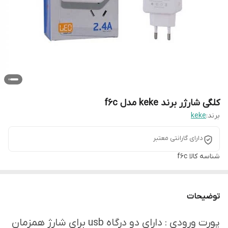
کلگی شارژر برند keke مدل f6c
برند:
keke
دارای گارانتی معتبر
شناسه کالا
f6c
توضیحات
پورت ورودی : دارای دو درگاه usb برای شارژ همزمان