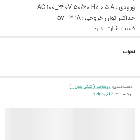
ورودی : AC 100_240V 50/60 Hz 0.5 A
حداکثر توان خروجی : 5v_ 3.1A
فست شارژ : دارد
دارای نشانگر led برای نمایش جریان شارژ
نظرات
دسته‌بندی
:
دوشاخه ( کلگی شارژر )
برچسب‌ها :
کلگی
،
keke