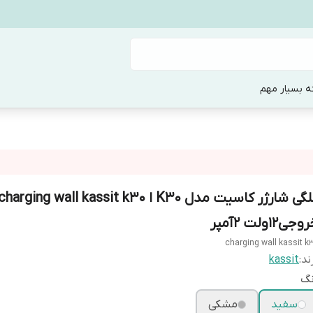
ه بسیار مهم
جی12ولت 2آمپر
charging wall kassit k
ند:
kassit
نگ
سفید
مشکی