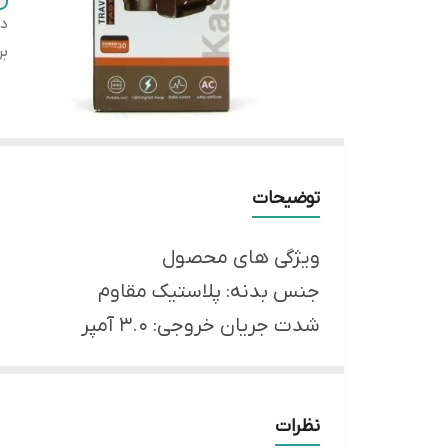
دس
بر
توضیحات
ویژگی های محصول
جنس بدنه: پلاستیک مقاوم
شدت جریان خروجی: 3.0 آمپر
اصالت کالا: اصل و باگارانتی
مناسب برای: تمامی گوشی و تبلت ها
نظرات
نوع اتصال: باسیم