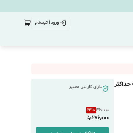
ورود | ثبت‌نام
کلگی شارژر کاسیت مدل K30 ا charging wall kassit k30 حداکثر
دارای گارانتی معتبر
23
%
360,000
276,000