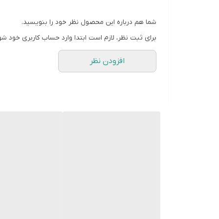
ولتاژ خروجی: 3.9.12 ولت
ولتاژ ورودی: 100-240 ولت
شما هم درباره این محصول نظر خود را بنویسید.
برای ثبت نظر، لازم است ابتدا وارد حساب کاربری خود شو
پشتیبانی از فناوری شارژ سریع کوالکام (QC): دارد
افزودن نظر