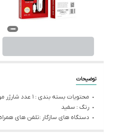
توضیحات
محتویات بسته بندی : 1 عدد شارژر موبایل و 1 عدد کابل lightening
رنگ : سفید
دستگاه های سازگار : تلفن های همراه، آیفون، آی پاد، اپل، ر
ولتاژ ورودی : 12 الی 24 ولت