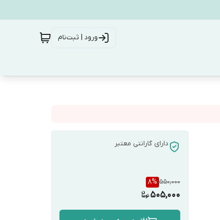
ورود | ثبت‌نام
دارای گارانتی معتبر
8
%
550,000
505,000