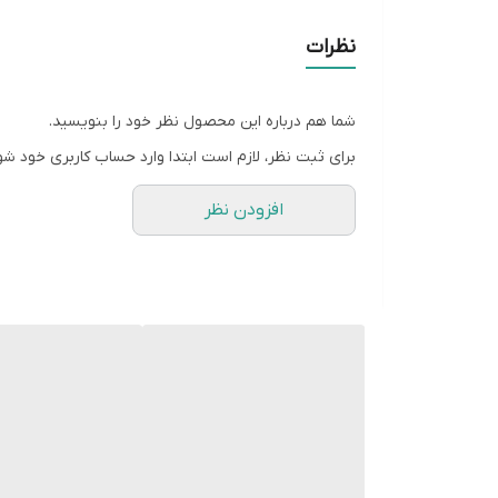
ولتاژ خروجی : 5 ولت
نظرات
تعداد درگاه خروجی : 2 عدد
قابلیت اتصال و شارژ دو دستگاه به 
شدت جریان خروجی: در مجموع 3.4 آمپر
شما هم درباره این محصول نظر خود را بنویسید.
برای ثبت نظر، لازم است ابتدا وارد حساب کاربری خود شو
توان : 17 وات
طول کابل: 1 متر
افزودن نظر