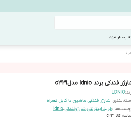
ه بسیار مهم
راه
رژر فندکی برند ldnio مدلc331
ند:
LDNIO
ته‌بندی
:
شارژر فندکی ماشین با کابل همراه
چسب‌ها :
خرید اینترنتی
،
شارژرفندکی
،
ldnio
اسه کالا
c331