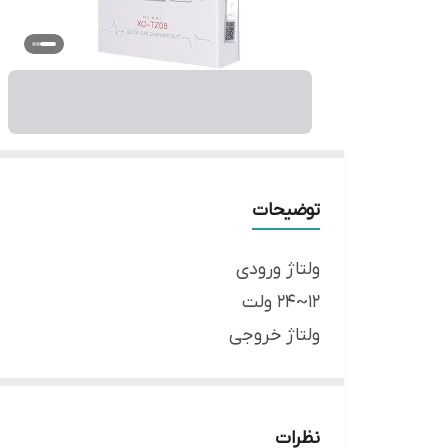
توضیحات
ولتاژ ورودی
12~24 ولت
ولتاژ خروجی
5 ولت
شدت جریان خروجی
2.1 آمپر مخصوص تبلت و موبایل
نظرات