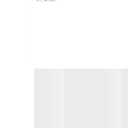
حافظت در برابر جریان نامتعارف, – مقاوم در برابر آتش و