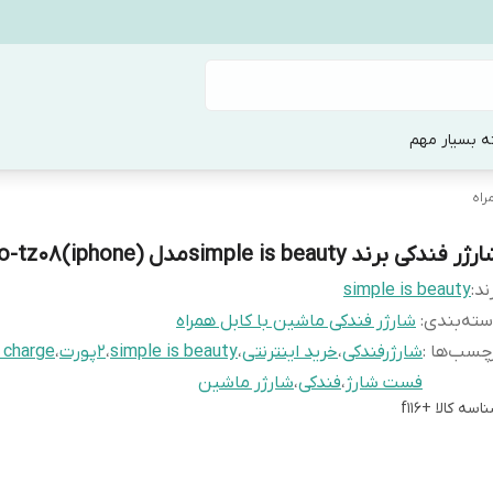
ه بسیار مهم
راه
ژر فندکی برند simple is beautyمدل (xo-tz08(iphone
ند:
simple is beauty
ته‌بندی
:
شارژر فندکی ماشین با کابل همراه
چسب‌ها :
شارژرفندکی
،
خرید اینترنتی
،
simple is beauty
،
2پورت
،
 charge
فست شارژ
،
فندکی
،
شارژر ماشین
اسه کالا
+f116