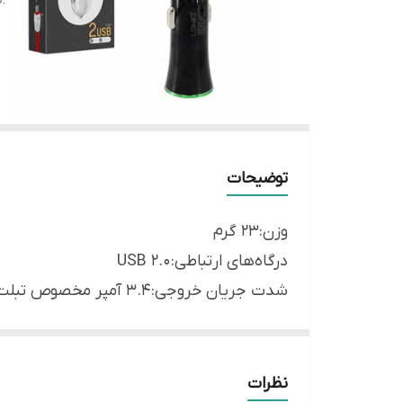
توضیحات
وزن:۲۳ گرم
درگاه‌های ارتباطی:USB ۲.۰
شدت جریان خروجی:۳.۴ آمپر مخصوص تبلت و موبایل
توضیحات
- قابلیت اتصال و شارژ دو دستگاه به طور همزمان - شدت جریان خروجی:
طول کابل: ۱ متر
نظرات