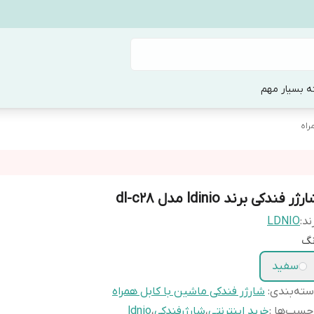
ه بسیار مهم
راه
رژر فندکی برند ldinio مدل dl-c28
ند:
LDNIO
نگ
سفید
ته‌بندی
:
شارژر فندکی ماشین با کابل همراه
چسب‌ها :
خرید اینترنتی
،
شارژرفندکی
،
ldnio