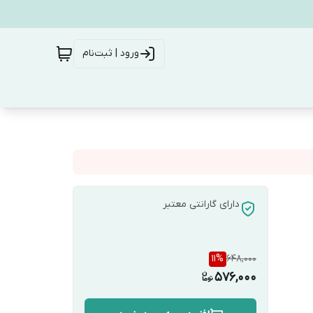
ورود | ثبت‌نام
دارای گارانتی معتبر
11
%
648,000
576,000