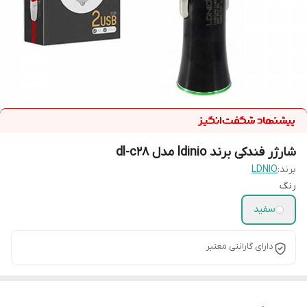
شارژر فندکی برند ldinio مدل dl-c28
برند:
LDNIO
رنگ
سفید
دارای گارانتی معتبر