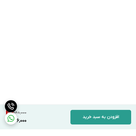
648,000
11
%
افزودن به سبد خرید
576,000