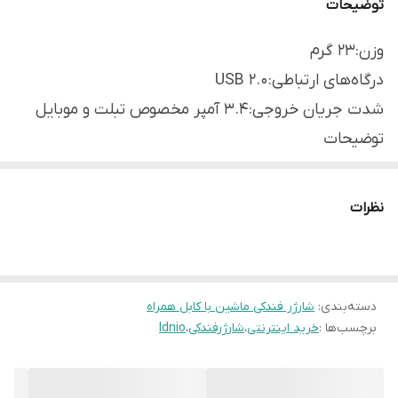
توضیحات
وزن:۲۳ گرم
درگاه‌های ارتباطی:USB ۲.۰
شدت جریان خروجی:۳.۴ آمپر مخصوص تبلت و موبایل
توضیحات
- قابلیت اتصال و شارژ دو دستگاه به طور همزمان - شدت
جریان خروجی: در مجموع ۳.۴ آمپر - توان: ۱۷ وات - دارای
نظرات
کابل microUSB
طول کابل: ۱ متر
تعداد درگاه خروجی:دو عدد
دسته‌بندی
:
شارژر فندکی ماشین با کابل همراه
برچسب‌ها :
خرید اینترنتی
،
شارژرفندکی
،
ldnio