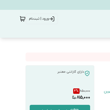
ورود | ثبت‌نام
دارای گارانتی معتبر
4
%
850,000
شین
815,000