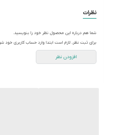
امکان شارژ تبلت (با شدت‌جریان ۲.۰ آمپر و بالاتر)
امکان شارژ کردن سریع‌تر موبایل (با شدت‌جریان ۲.۰ آمپر و بالاتر)
نظرات
شارژ ایمن (MultiProtect)
شما هم درباره این محصول نظر خود را بنویسید.
برای ثبت نظر، لازم است ابتدا وارد حساب کاربری خود شو
افزودن نظر