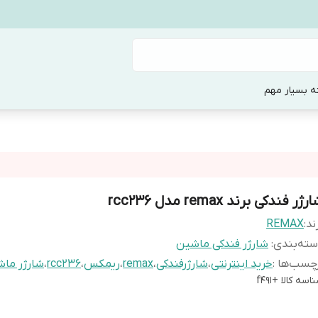
ه بسیار مهم
رژر فندکی برند remax مدل rcc236
ند:
REMAX
ته‌بندی
:
شارژر فندکی ماشین
چسب‌ها :
خرید اینترنتی
،
شارژرفندکی
،
remax
،
ریمکس
،
rcc236
،
شارژر ما
اسه کالا
+f491