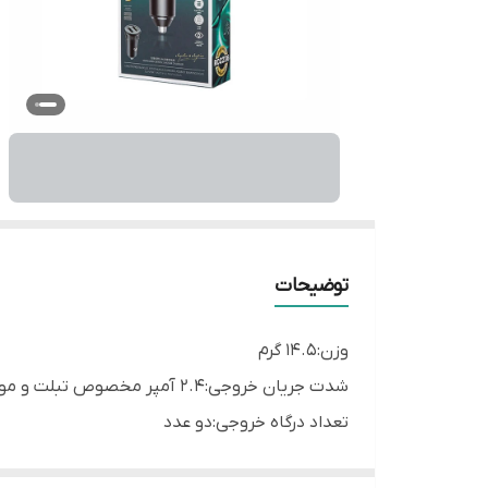
توضیحات
وزن:۱۴.۵ گرم
شدت جریان خروجی:۲.۴ آمپر مخصوص تبلت و موبایل
تعداد درگاه خروجی:دو عدد
قابلیت‌های شارژر: