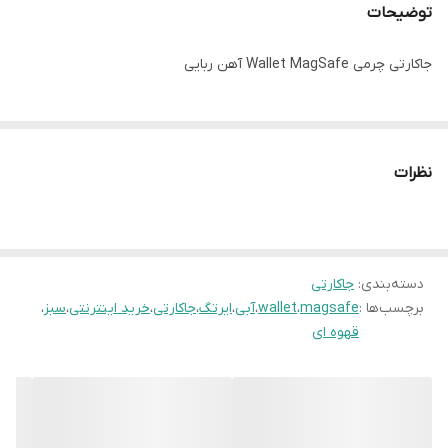
توضیحات
جاکارتی چرمی Wallet MagSafe آهن ربایی
نظرات
دسته‌بندی
:
جاکارتی
برچسب‌ها :
magsafe
،
wallet
،
آبی
،
ایرتگ
،
جاکارتی
،
خرید اینترنتی
،
سبز
،
قهوه ای