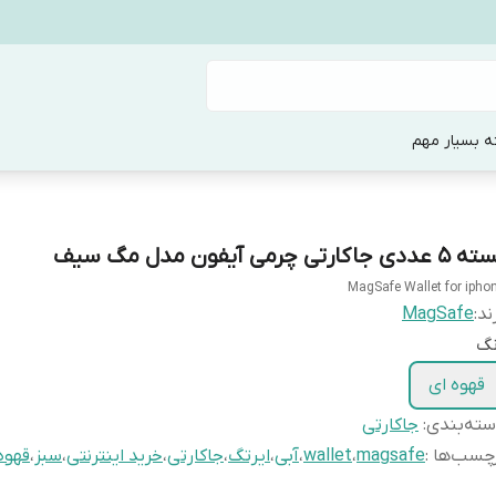
ه بسیار مهم
عددی جاکارتی چرمی آیفون مدل مگ سیف
MagSafe Wallet for ipho
ند:
MagSafe
نگ
قهوه ای
ته‌بندی
:
جاکارتی
چسب‌ها :
magsafe
،
wallet
،
آبی
،
ایرتگ
،
جاکارتی
،
خرید اینترنتی
،
سبز
،
قهوه