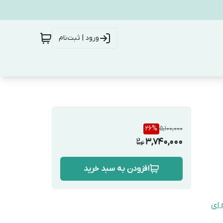
ورود | ثبت‌نام
26
%
5,100,000
3,740,000
افزودن به سبد خرید
 ای