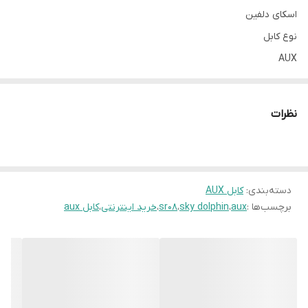
اسکای دلفین
نوع کابل
AUX
طول کابل
100 سانتی متر
نظرات
نوع رابط
جک 3.5 میلی متر
سازگار با
دسته‌بندی
:
کابل AUX
دستگاه هایی با خروجی 3.5 میلی متر
برچسب‌ها :
aux
،
sky dolphin
،
sr08
،
خرید اینترنتی
،
کابل aux
جنس
TPE
قابلیت‌ها
امکان انتقال صدا, مقاوم در برابر پیچ خوردگی