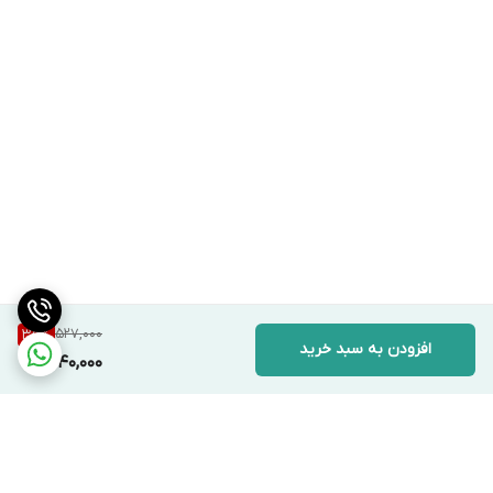
527,000
35
%
افزودن به سبد خرید
340,000