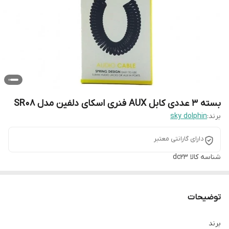
بسته 3 عددی کابل AUX فنری اسکای دلفین مدل SR08
برند:
sky dolphin
دارای گارانتی معتبر
شناسه کالا
dc23
توضیحات
برند