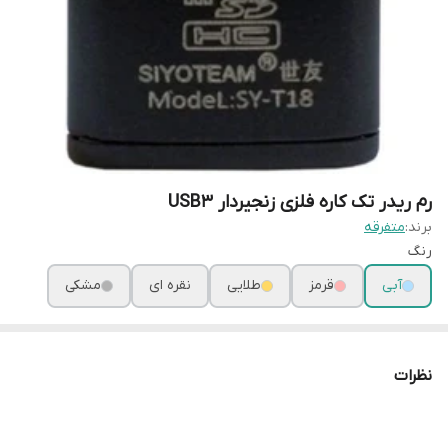
رم ریدر تک کاره فلزی زنجیردار USB۳
برند:
متفرقه
رنگ
آبی
قرمز
طلایی
نقره ای
مشکی
نظرات