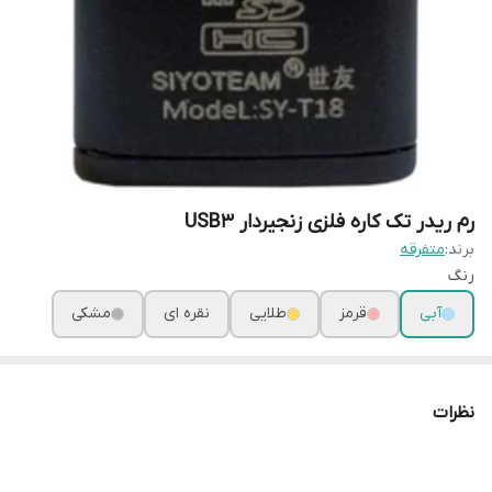
رم ریدر تک کاره فلزی زنجیردار USB۳
برند:
متفرقه
رنگ
آبی
قرمز
طلایی
نقره ای
مشکی
نظرات