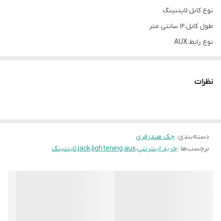
نوع کابل:لایتنینگ
طول کابل:۱۲ سانتی متر
نوع رابط:AUX
نظرات
دسته‌بندی
:
جک هندزفری
برچسب‌ها :
خرید اینترنتی
،
aux
،
lightening
،
jack
،
لایتنینگ