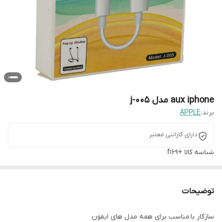
aux iphone مدل j-005
برند:
APPLE
دارای گارانتی معتبر
شناسه کالا
+f169
توضیحات
سازگار با:مناسب برای همه مدل های ایفون