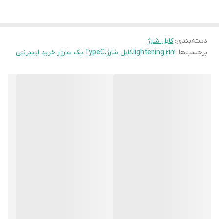
دسته‌بندی
:
کابل شارژ
برچسب‌ها :
2in1
،
lightening
،
کابل شارژ
،
TypeC
،
پک شارژر
،
خرید اینترنتی