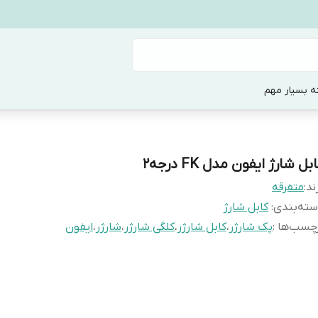
ه بسیار مهم
بل شارژ ایفون مدل FK درجه2
ند:
متفرقه
ته‌بندی
:
کابل شارژ
چسب‌ها :
پک شارژر
،
کابل شارژر
،
کلگی شارژر
،
شارژر
،
ایفون