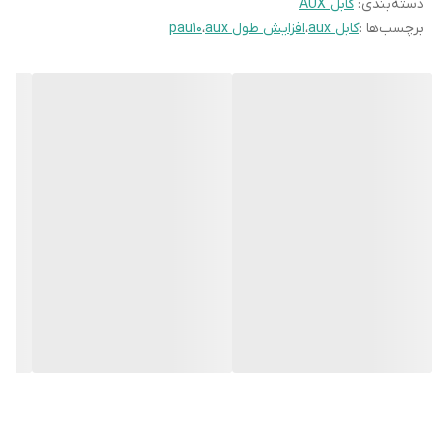
دسته‌بندی
:
کابل AUX
برچسب‌ها :
کابل aux
،
افزایش طول aux
،
pau10