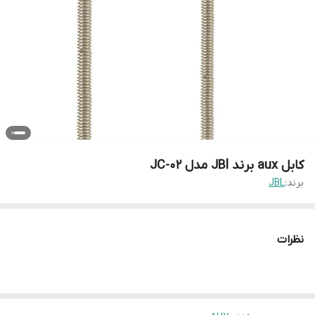
کابل aux برند JBl مدل JC-02
برند:
JBL
نظرات