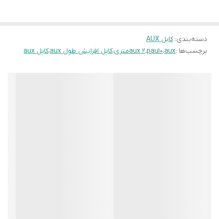
دسته‌بندی
:
کابل AUX
برچسب‌ها :
aux
،
pau10
،
aux 2متری
،
کابل افزایش طول aux
،
کابل aux