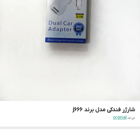
شارژر فندکی مدل برند j666
برند:
orginal