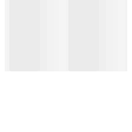
کنافی
جنس کانکتور
آلومینیوم
رنگ
خاکستری مشکی
سایر مشخصات ظاهری
ضد اکسیداسیون و ضد خش مقاوم در برابر خم شدن مقاوم در برابر
شکستگی
مشخصات فنی
شدت جریان و ولتاژ خروجی
5 ولت / 2.4 آمپر
حداکثر سرعت شارژ
12 وات
پشتیبانی از شارژ سریع