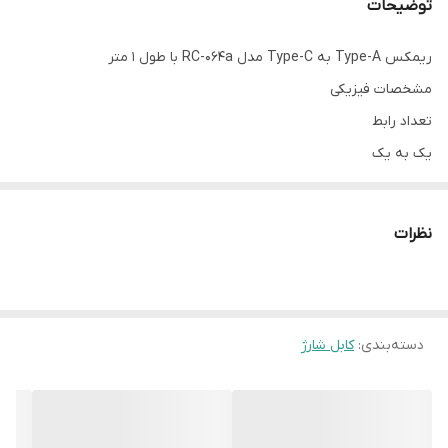
توضیحات
ریمکس Type-A به Type-C مدل RC-064a با طول 1 متر
مشخصات فیزیکی
تعداد رابط
یک به یک
نوع سری
مبدل
نظرات
نوع رابط
Type-C
نوع اتصال به منبع
Type-A
دسته‌بندی
:
کابل شارژ
طول کابل
1 متر
روکش کابل