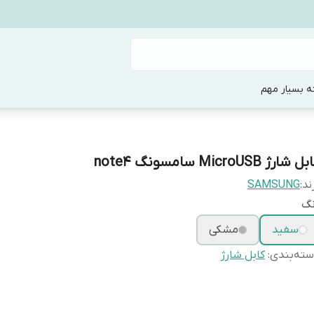
ه بسیار مهم
 شارژ MicroUSB سامسونگ note4
ند:
SAMSUNG
نگ
سفید
مشکی
ته‌بندی
:
کابل شارژ