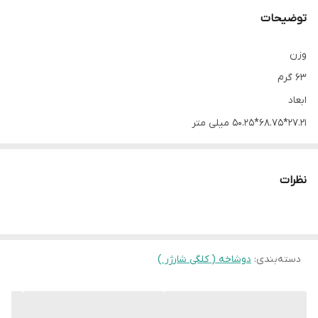
توضیحات
وزن
63 گرم
ابعاد
27.21*68.75*50.25 میلی متر
تعداد درگاه خروجی
1 عدد
نظرات
نوع درگاه خروجی
پورت Type-C
شدت جریان و ولتاژ ورودی
100-240 ولت
دسته‌بندی
:
دوشاخه ( کلگی شارژر )
شدت جریان و ولتاژ خروجی
ولتاژ شارژ سریع: PDO : 9 V / PPS : 3.3-5.9 V or 3.3-11.0 V, |, جریان