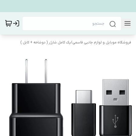
فروشگاه موبایل و لوازم جانبی قاسمی
/
پک کامل شارژر ( دوشاخه + کابل )