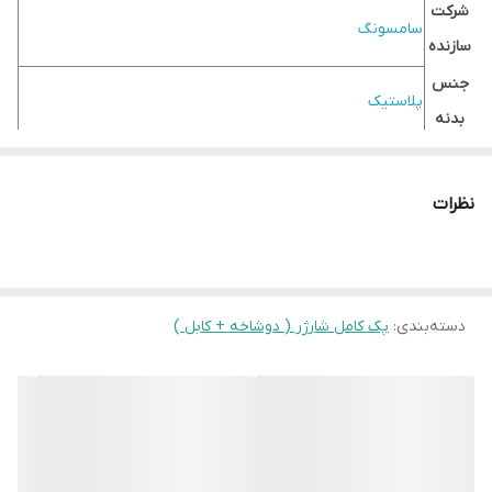
شرکت
سامسونگ
سازنده
جنس
پلاستیک
بدنه
طول
1 متر
کابل
نظرات
رنگ
مشکی
کانکتور
TYPE-C
,
USB
ها
دسته‌بندی
:
پک کامل شارژر ( دوشاخه + کابل )
ولتاژ
100-240 ولت
ورودی
جنس
پلاستیک نسوز
کابل
سایر