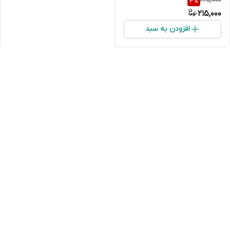
225,000
4
%
2عددی
215,000
افزودن به سبد