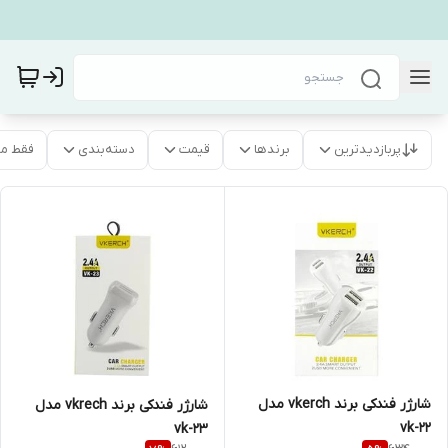
پربازدیدترین
برندها
قیمت
دسته‌بندی
فقط م
شارژر فندکی برند vkerch مدل
شارژر فندکی برند vkrech مدل
vk-22
vk-23