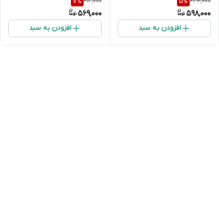
612,000
634,000
7
%
5
%
569,000
598,000
افزودن به سبد
افزودن به سبد