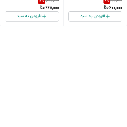
1,076,000
666,000
10
%
9
%
968,000
600,000
افزودن به سبد
افزودن به سبد