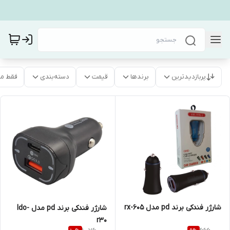
پربازدیدترین
برندها
قیمت
دسته‌بندی
فقط م
شارژر فندکی برند pd مدل rx-605
شارژر فندکی برند pd مدل ldo-
r30