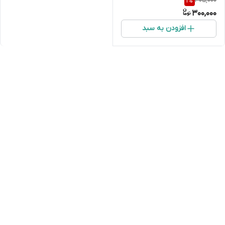
305,000
1
%
vent
300,000
افزودن به سبد