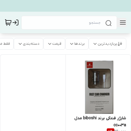
پربازدیدترین
برندها
قیمت
دسته‌بندی
فقط م
شارژر فندکی برند biboshi مدل
cc003a