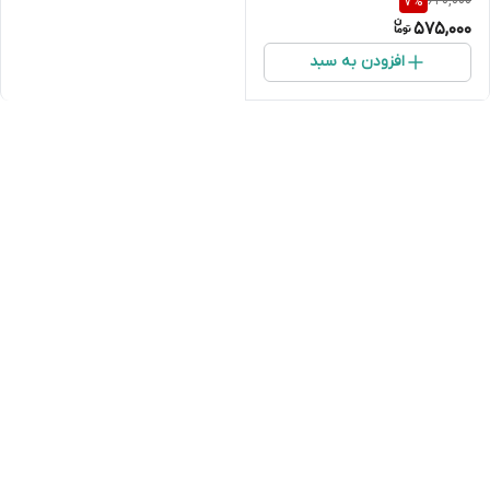
620,000
7
%
575,000
افزودن به سبد