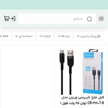
پربازدیدترین
برندها
قیمت
دسته‌بندی
فقط م
کابل شارژ تایپ‌سی وریتی مدل
CB-3160T-B توان 65 وات طول 1