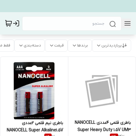
پربازدیدترین
برندها
قیمت
دسته‌بندی
فقط م
باطری قلمی 4عددی NANOCELL
باطری نیم قلمی 2عددی
Super Heavy Duty 1.5V UM3
NANOCELL Super Alkaline1.5V