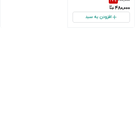
600,000
20
%
لیتر
480,000
افزودن به سبد