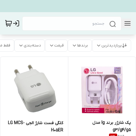
پربازدیدترین
برندها
قیمت
دسته‌بندی
فقط م
پک شارژر برند lg مدل
کلگی فست شارژ الجی LG MCS-
g3/g4/g5
H05ER