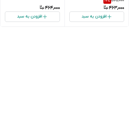
575,000
19
%
464,000
463,000
افزودن به سبد
افزودن به سبد