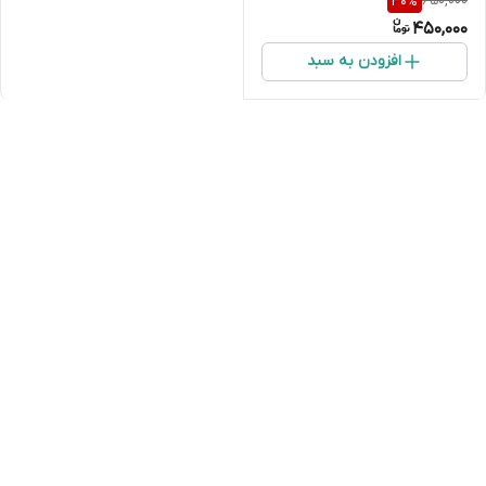
650,000
30
%
450,000
افزودن به سبد