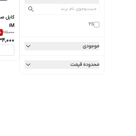
YS
1M
%
281,000
34,000
موجودی
محدوده قیمت