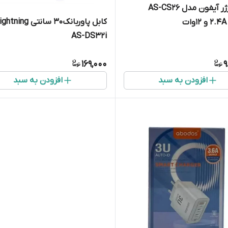
پک شارژر آیفون مدل AS-CS26
ت
AS-DS32i
169,000
9
افزودن به سبد
افزودن به سبد