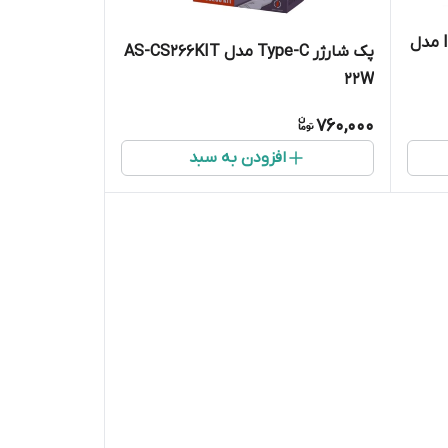
کابل پاوربانک30 سانتی lightning مدل
پک شارژر Type-C مدل AS-CS266KIT
22W
760,000
افزودن به سبد