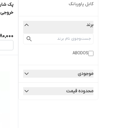
کابل پاوربانک
خروجی 2.4A و 12وا
برند
80,000
ABODOS
موجودی
محدوده قیمت