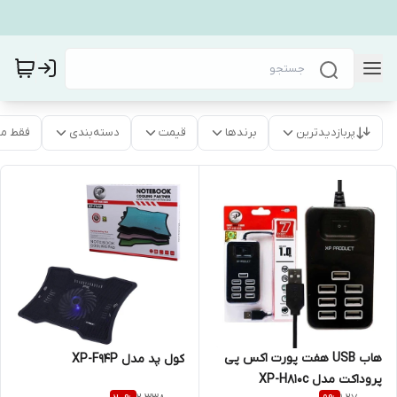
پربازدیدترین
برندها
قیمت
دسته‌بندی
فقط م
هاب USB هفت پورت اکس پی
کول پد مدل XP-F94P
پروداکت مدل XP-H810c