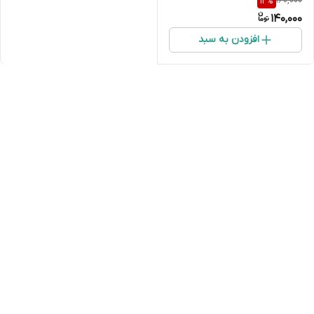
160,000
12
%
140,000
افزودن به سبد