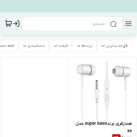
جدیدترین
برندها
قیمت
دسته‌بندی
فقط محص
هندزفری برندsuper bass مدل
xo