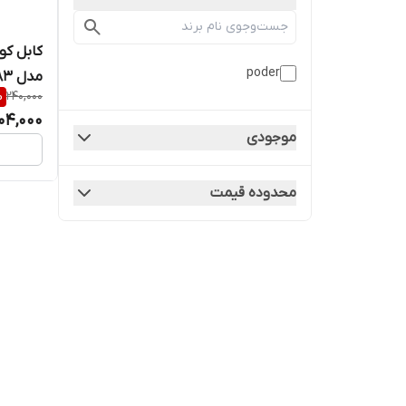
poder
مدل PR83
%
240,000
04,000
موجودی
محدوده قیمت