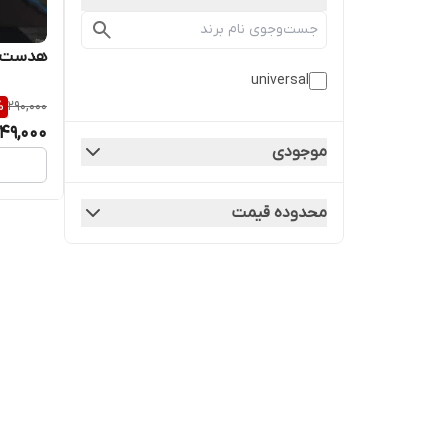
هدست ب
universal
%
290,000
49,000
موجودی
محدوده قیمت